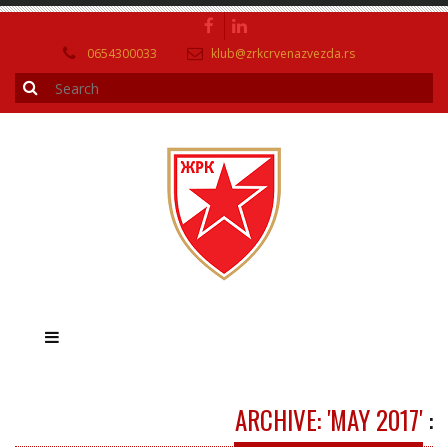
0654300033
klub@zrkcrvenazvezda.rs
ARCHIVE: 'MAY 2017'
: