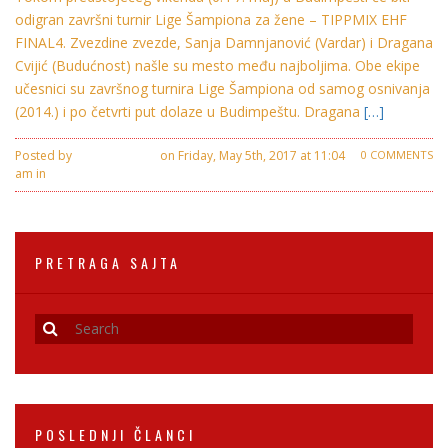
odigran završni turnir Lige Šampiona za žene – TIPPMIX EHF
FINAL4. Zvezdine zvezde, Sanja Damnjanović (Vardar) i Dragana
Cvijić (Budućnost) našle su mesto među najboljima. Obe ekipe
učesnici su završnog turnira Lige Šampiona od samog osnivanja
(2014.) i po četvrti put dolaze u Budimpeštu. Dragana
[…]
Posted by
Nemanja Savic
on Friday, May 5th, 2017 at 11:04
0 COMMENTS
am in
Crvena Zvezda
PRETRAGA SAJTA
POSLEDNJI ČLANCI