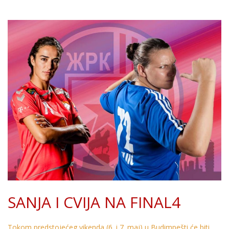
SANJA I CVIJA NA FINAL4
Tokom predstojećeg vikenda (6. i 7. maj) u Budimpešti će biti