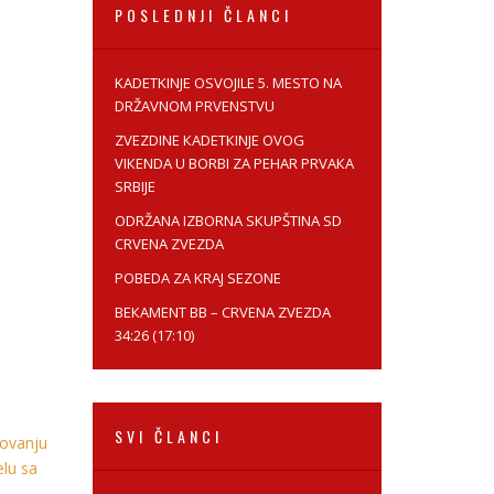
POSLEDNJI ČLANCI
KADETKINJE OSVOJILE 5. MESTO NA
DRŽAVNOM PRVENSTVU
ZVEZDINE КADETКINJE OVOG
VIКENDA U BORBI ZA PEHAR PRVAКA
SRBIJE
ODRŽANA IZBORNA SКUPŠTINA SD
CRVENA ZVEZDA
POBEDA ZA KRAJ SEZONE
BEКAMENT BB – CRVENA ZVEZDA
34:26 (17:10)
SVI ČLANCI
tovanju
elu sa