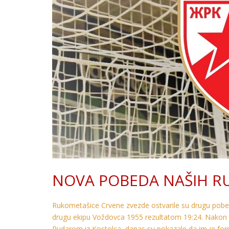
NOVA POBEDA NAŠIH R
Rukometašice Crvene zvezde ostvarile su drugu pobedu
drugu ekipu Voždovca 1955 rezultatom 19:24. Nakon 
Rudarom iz Кostolca, danas su pokazale da im je fo