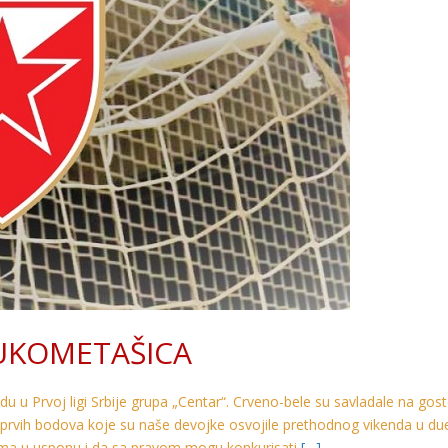
UKOMETAŠICA
 u Prvoj ligi Srbije grupa „Centar“. Crveno-bele su savladale na gos
prvih bodova koje su naše devojke osvojile prethodnog vikenda u du
rma u usponu i da sa pravom mogu konkurisati
[…]