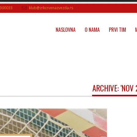
300033
klub@zrkcrvenazvezda.rs
NASLOVNA
O NAMA
PRVI TIM
ARCHIVE: 'NOV 