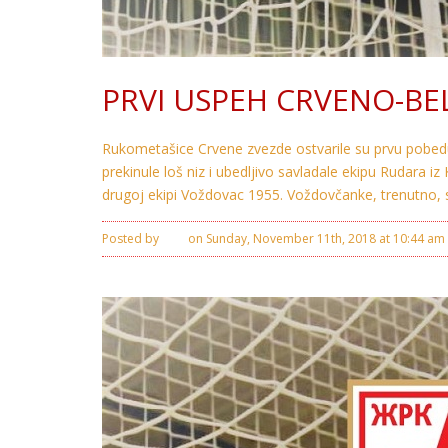
PRVI USPEH CRVENO-BE
Rukometašice Crvene zvezde ostvarile su prvu pobedu 
prekinule loš niz i ubedljivo savladale ekipu Rudara
drugoj ekipi Voždovac 1955. Voždovčanke, trenutno, sa
Posted by
Ivan
on Sunday, November 11th, 2018 at 10:44 am