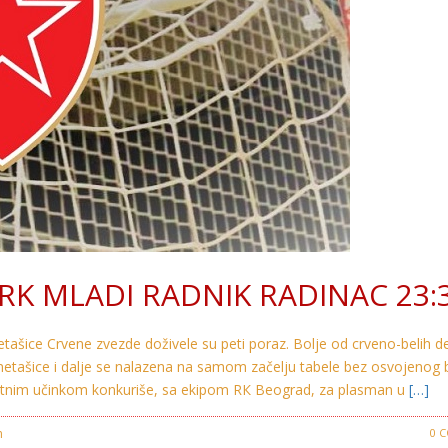
RK MLADI RADNIK RADINAC 23:
metašice Crvene zvezde doživele su peti poraz. Bolje od crveno-belih 
ometašice i dalje se nalazena na samom začelju tabele bez osvojenog 
ntnim učinkom konkuriše, sa ekipom RК Beograd, za plasman u
[…]
n
Crvena Zvezda
0 