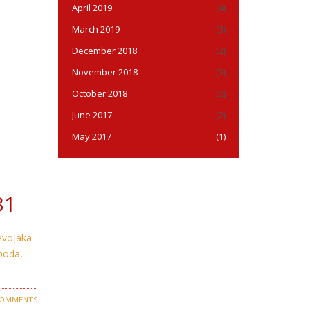
April 2019
(4)
March 2019
(3)
December 2018
(2)
November 2018
(3)
October 2018
(2)
June 2017
(2)
May 2017
(1)
31
devojaka
boda,
COMMENTS