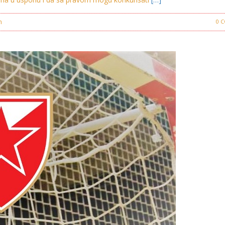
in
Crvena Zvezda
0 