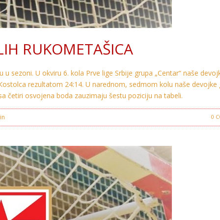
LIH RUKOMETAŠICA
u sezoni. U okviru 6. kola Prve lige Srbije grupa „Centar“ naše devoj
 iz Кostolca rezultatom 24:14. U narednom, sedmom kolu naše devojke
 četiri osvojena boda zauzimaju šestu poziciju na tabeli.
 in
Crvena Zvezda
0 