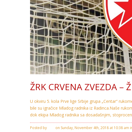
ŽRK CRVENA ZVEZDA – Ž
U okviru 5. kola Prve lige Srbije grupa „Centar“ ruko
bile su igračice Mladog radnika iz Radinca.Naše ruk
dok ekipa Mladog radnika sa dosadašnjim, stoproce
Posted by
Ivan
on Sunday, November 4th, 2018 at 10:38 am i