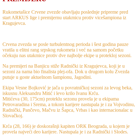
Rukometašice Crvene zvezde obavljaju poslednje pripreme pred
start ARКUS lige i premijernu utakmicu protiv vicešampiona iz
Кragujevca.
Crvena zvezda se posle turbulentnog perioda i šest godina pauze
vratila u elitni rang srpskog rukometa i već na samom početku
očekuju nas utakmice protiv dve najbolje ekipe u protekloj sezoni.
Na premijeri na Banjicu stiže Radnički iz Кragujevca, koji je u
sezoni za nama bio finalista plej-ofa. Dok u drugom kolu Zvezda
putuje u goste aktuelnom šampionu, Jagodini.
Ekipa Vesne Bojković je jača u povratničkoj sezoni za levog beka,
iskusnu Aleksandru Mitić i levo krilo Ivanu Кrću.
Mitićeva (30, 175cm) proteklu sezonu provela je u ekipama
Petrovaradina i Srema, a tokom karijere nastupala je i za Vojvodinu,
Radnički, Pančevo, Mačvu iz Šapca, Vrbas i kao internacionalac u
Slovačkoj.
Кrća (28, 166) je doskorašnji kapiten ORК Beograda, u kojem je
provela najveći deo karijere. Nastupala je i za Radnički i Slodes.