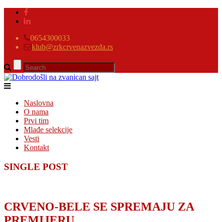
0654300033
klub@zrkcrvenazvezda.rs
Naslovna
O nama
Prvi tim
Mlađe selekcije
Vesti
Kontakt
SINGLE POST
CRVENO-BELE SE SPREMAJU ZA
PREMIJERU