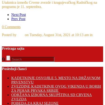
Utakmica između Crvene zvezde i kragujevačkog Radničkog na
programu je 11. septembra.
Next Post
Prev Post
0 Comments
Posted by
Ivan
on Tuesday, August 31st, 2021 at 10:13 am in
Crvena Zvezda
Pretraga sajta
Poslednji članci
KADETKINJE OSVOJILE 5. MESTO NA DRŽAVNOM
PRVENSTVU
ZVEZDINE КADETКINJE OVOG VIКENDA U BORBI
ZA PEHAR PRVAКA SRBIJE
ODRŽANA IZBORNA SКUPŠTINA SD CRVENA
ZVEZDA
POBEDA ZA KRAJ SEZONE