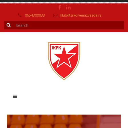
0654300033
klub@zrkcrvenazvezda.rs