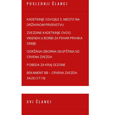
POSLEDNJI ČLANCI
KADETKINJE OSVOJILE 5. MESTO NA
DRŽAVNOM PRVENSTVU
ZVEZDINE КADETКINJE OVOG
VIКENDA U BORBI ZA PEHAR PRVAКA
SRBIJE
ODRŽANA IZBORNA SКUPŠTINA SD
CRVENA ZVEZDA
POBEDA ZA KRAJ SEZONE
BEКAMENT BB – CRVENA ZVEZDA
34:26 (17:10)
SVI ČLANCI