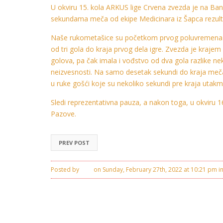
U okviru 15. kola ARKUS lige Crvena zvezda je na Banj
sekundama meča od ekipe Medicinara iz Šapca rezult
Naše rukometašice su početkom prvog poluvremena kont
od tri gola do kraja prvog dela igre. Zvezda je kraje
golova, pa čak imala i vođstvo od dva gola razlike nek
neizvesnosti. Na samo desetak sekundi do kraja meča 
u ruke gošći koje su nekoliko sekundi pre kraja utakm
Sledi reprezentativna pauza, a nakon toga, u okviru 
Pazove.
PREV POST
Posted by
Ivan
on Sunday, February 27th, 2022 at 10:21 pm i