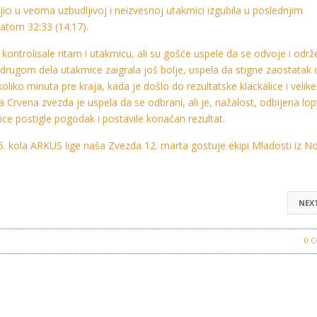
ici u veoma uzbudljivoj i neizvesnoj utakmici izgubila u poslednjim
atom 32:33 (14:17).
rolisale ritam i utakmicu, ali su gošće uspele da se odvoje i održe
m drugom dela utakmice zaigrala još bolje, uspela da stigne zaostatak 
oliko minuta pre kraja, kada je došlo do rezultatske klackalice i velike
Crvena zvezda je uspela da se odbrani, ali je, nažalost, odbijena lop
ice postigle pogodak i postavile konačan rezultat.
16. kola ARKUS lige naša Zvezda 12. marta gostuje ekipi Mladosti iz N
NEX
n
Crvena Zvezda
0 