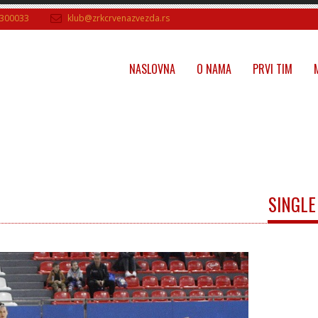
300033
klub@zrkcrvenazvezda.rs
NASLOVNA
O NAMA
PRVI TIM
SINGLE