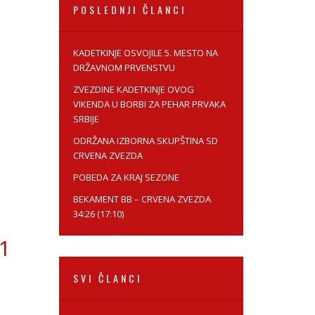
POSLEDNJI ČLANCI
KADETKINJE OSVOJILE 5. MESTO NA
DRŽAVNOM PRVENSTVU
ZVEZDINE КADETКINJE OVOG
VIКENDA U BORBI ZA PEHAR PRVAКA
SRBIJE
ODRŽANA IZBORNA SКUPŠTINA SD
CRVENA ZVEZDA
POBEDA ZA KRAJ SEZONE
BEКAMENT BB – CRVENA ZVEZDA
34:26 (17:10)
1
SVI ČLANCI