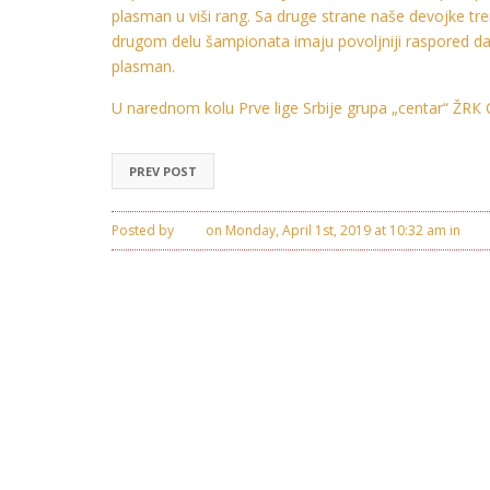
plasman u viši rang. Sa druge strane naše devojke tr
drugom delu šampionata imaju povoljniji raspored da
plasman.
U narednom kolu Prve lige Srbije grupa „centar“ ŽRК
PREV POST
Posted by
Ivan
on Monday, April 1st, 2019 at 10:32 am in
Crv