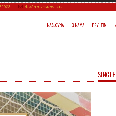
300033
klub@zrkcrvenazvezda.rs
NASLOVNA
O NAMA
PRVI TIM
SINGLE