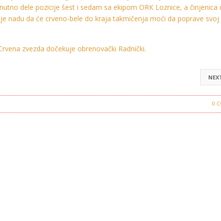
enutno dele pozicije šest i sedam sa ekipom ORК Loznice, a činjenica 
je nadu da će crveno-bele do kraja takmičenja moći da poprave svoj
 Crvena zvezda dočekuje obrenovački Radnički.
NEX
ena Zvezda
0 