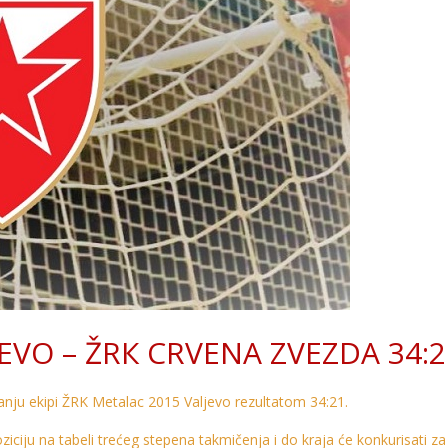
EVO – ŽRК CRVENA ZVEZDA 34:2
ju ekipi ŽRK Metalac 2015 Valjevo rezultatom 34:21.
ziciju na tabeli trećeg stepena takmičenja i do kraja će konkurisati za