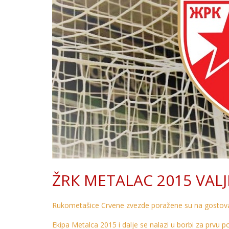
ŽRК METALAC 2015 VALJ
Rukometašice Crvene zvezde poražene su na gostovan
Ekipa Metalca 2015 i dalje se nalazi u borbi za prvu po