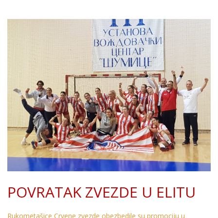
POVRATAK ZVEZDE U ELITU
Rukometašice Crvene zvezde obezbedile su promociju u