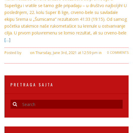
Superligu i vratile se tamo gde pripadaju – u društvo najboljih! U
poslednjem, 22. kolu Super B lige, crveno-bele su savladale
ekipu Srema u „Šumicama“ rezultatom 41:33 (19:15). Od samog
početka utakmice naše rukometašice su krenule u ostvarivanje
cilja. U prvom poluvremenu se lomio rezultat, ali su crveno-bele
[…]
Posted by
Ivan
on Thursday, June 3rd, 2021 at 12:59 pm in
0 COMMENTS
Crvena Zvezda
PRETRAGA SAJTA