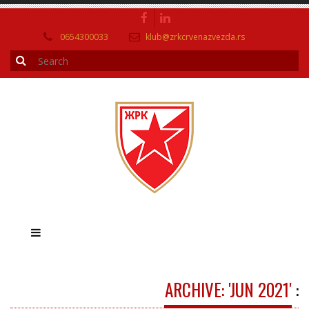
0654300033
klub@zrkcrvenazvezda.rs
ARCHIVE: 'JUN 2021'
: