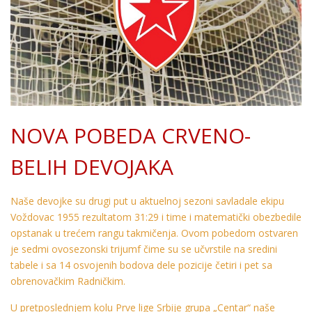
NOVA POBEDA CRVENO-
BELIH DEVOJAKA
Naše devojke su drugi put u aktuelnoj sezoni savladale ekipu
Voždovac 1955 rezultatom 31:29 i time i matematički obezbedile
opstanak u trećem rangu takmičenja. Ovom pobedom ostvaren
je sedmi ovosezonski trijumf čime su se učvrstile na sredini
tabele i sa 14 osvojenih bodova dele pozicije četiri i pet sa
obrenovačkim Radničkim.
U pretposlednjem kolu Prve lige Srbije grupa „Centar“ naše