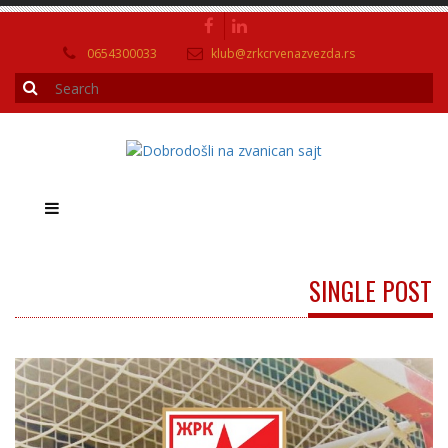
0654300033
klub@zrkcrvenazvezda.rs
SINGLE POST