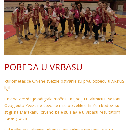
POBEDA U VRBASU
Rukometašice Crvene zvezde ostvarile su prvu pobedu u ARКUS
ligi!
Crvena zvezda je odigrala možda i najbolju utakmicu u sezoni.
Ovog puta Zvezdine devojke nisu poklekle u finišu i bodovi su
stigli na Marakanu, crveno-bele su slavile u Vrbasu rezultatom
34:36 (14:20).
Od početka utakmice Vrbas je kontrolisao prednost do 10.