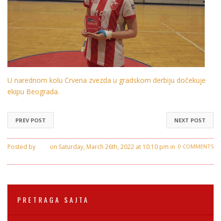
U narednom kolu Crvena zvezda u gradskom derbiju dočekuje
ekipu Beograda.
PREV POST
NEXT POST
Posted by
Ivan
on Saturday, March 26th, 2022 at 10:10 pm in
0 COMMENTS
Crvena Zvezda
PRETRAGA SAJTA