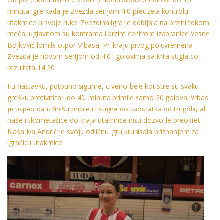
minuta igre kada je Zvezda serijom 4:0 preuzela kontrolu
utakmice u svoje ruke. Zvezdina igra je dobijala na brzini tokom
meča, uglavnom su kontrama i brzim centrom izabranice Vesne
Bojković lomile otpor Vrbasa. Pri kraju prvog poluvremena
Zvezda je novom serijom od 4:0 i golovima sa krila stigla do
rezultata 14:20.
I u nastavku, potpuno sigurne, crveno-bele koristile su svaku
grešku protivnica i do 40. minuta primile samo 20 golova. Vrbas
je uspeo da u finišu pripreti i stigne do zaostatka od tri gola, ali
naše rukometašice do kraja utakmice nisu dozvolile preokret.
Naša Iva Andrić je svoju odličnu igru krunisala priznanjem za
igračicu utakmice.