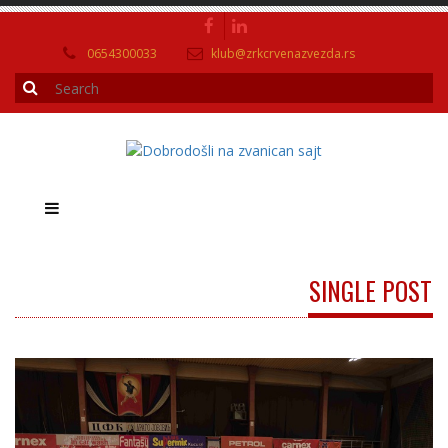
0654300033
klub@zrkcrvenazvezda.rs
SINGLE POST