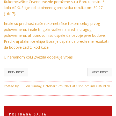
Rukometašice Crvene zvezde poražene su u Boru u okviru 6.
kola ARKUS lige od istoimenog protivnika rezultatom 30:27
(16:17).
Imale su prednost naše rukometašice tokom celog prvog
poluvremena, imale tri gola razlike na sredini drugog
poluvremena, ali ponovo nisu uspele da osvoje prve bodove.
Pred kraj utakmice ekipa Bora je uspela da preokrene rezultat i
da bodove zadrži kod kuće.
U narednom kolu Zvezda dočekuje Vrbas.
PREV POST
NEXT POST
Posted by
Ivan
on Sunday, October 17th, 2021 at 10:51 pm in
0 COMMENTS
Crvena Zvezda
PRETRAGA SAJTA