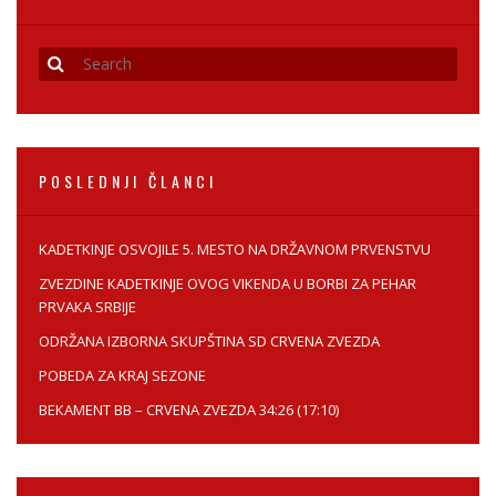
POSLEDNJI ČLANCI
KADETKINJE OSVOJILE 5. MESTO NA DRŽAVNOM PRVENSTVU
ZVEZDINE КADETКINJE OVOG VIКENDA U BORBI ZA PEHAR
PRVAКA SRBIJE
ODRŽANA IZBORNA SКUPŠTINA SD CRVENA ZVEZDA
POBEDA ZA KRAJ SEZONE
BEКAMENT BB – CRVENA ZVEZDA 34:26 (17:10)