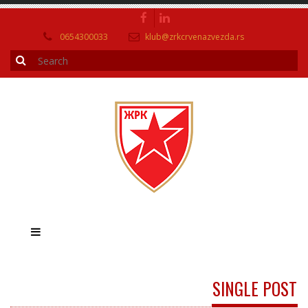
0654300033
klub@zrkcrvenazvezda.rs
SINGLE POST