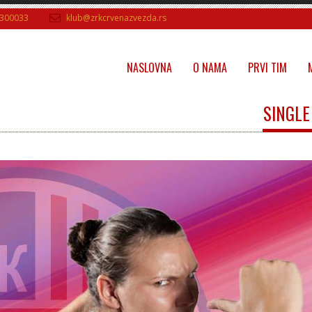
300033
klub@zrkcrvenazvezda.rs
NASLOVNA
O NAMA
PRVI TIM
SINGLE