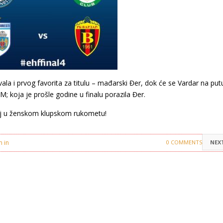
ivala i prvog favorita za titulu – mađarski Đer, dok će se Vardar na put
SM; koja je prošle godine u finalu porazila Đer.
ofej u ženskom klupskom rukometu!
m in
Crvena Zvezda
0 COMMENTS
NEX