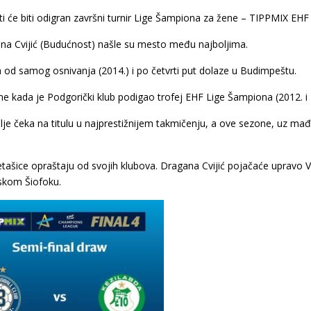
i će biti odigran završni turnir Lige Šampiona za žene – TIPPMIX EHF
na Cvijić (Budućnost) našle su mesto među najboljima.
 od samog osnivanja (2014.) i po četvrti put dolaze u Budimpeštu.
ne kada je Podgorički klub podigao trofej EHF Lige Šampiona (2012. i 
alje čeka na titulu u najprestižnijem takmičenju, a ove sezone, uz mađ
etašice opraštaju od svojih klubova. Dragana Cvijić pojačaće upravo V
skom Šiofoku.