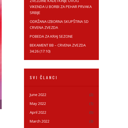
ZVEZDINE КADETКINJE OVOG
VIКENDA U BORBI ZA PEHAR PRVAКA
SRBIJE
ODRŽANA IZBORNA SКUPŠTINA SD
CRVENA ZVEZDA
POBEDA ZA KRAJ SEZONE
BEКAMENT BB – CRVENA ZVEZDA
34:26 (17:10)
SVI ČLANCI
June 2022
(2)
May 2022
(1)
April 2022
(5)
March 2022
(3)